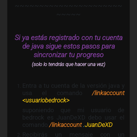
~~~~~~~~~~~~~~~~~~~~~~
~~~~~
Si ya estás registrado con tu cuenta
de java sigue estos pasos para
sincronizar tu progreso
(solo lo tendrás que hacer una vez)
Entra a tu cuenta de la versión java y
usa el comando
/linkaccount
<usuariobedrock>
suponiendo que mi usuario de
bedrock es JuanDeXD debo usar el
comando
/linkaccount
.
JuanDeXD
Recibirás un mensaje con un