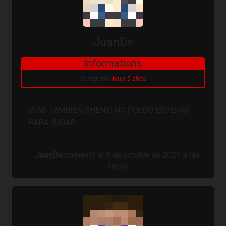
JuanDe
Informations
Se registró:
hace 5 años
¡A MI TAMBiÉN SHENY! NO PUEDO ESPERAR
PARA JUGAR
JuanDe
comentó el 9 de octubre de 2021 a las
18:29