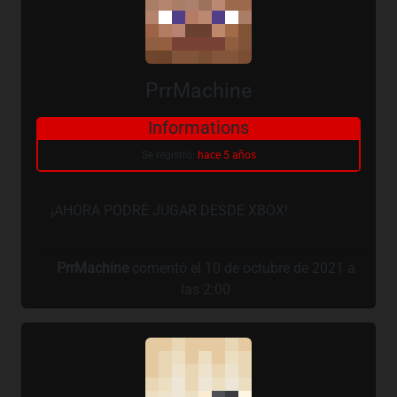
PrrMachine
Informations
Se registró:
hace 5 años
¡AHORA PODRÉ JUGAR DESDE XBOX!
PrrMachine
comentó el 10 de octubre de 2021 a
las 2:00