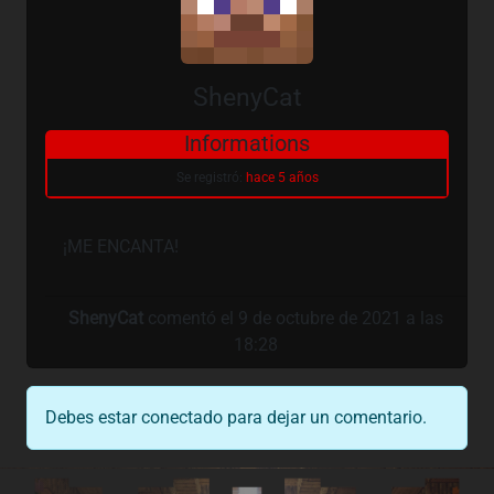
ShenyCat
Informations
Se registró:
hace 5 años
¡ME ENCANTA!
ShenyCat
comentó el 9 de octubre de 2021 a las
18:28
Debes estar conectado para dejar un comentario.