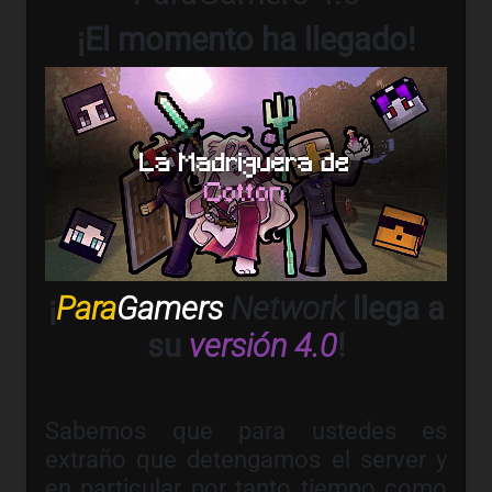
¡El momento ha llegado!
¡
Para
Gamers
Network
llega a
su
versión
4.0
!
Sabemos que para ustedes es
extraño que detengamos el server y
en particular por tanto tiempo como