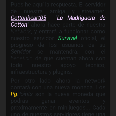
Pues he aquí la respuesta. El servidor
de nuestra amiga y streamer
Cottonheart05
"
La Madriguera de
Cotton
"
ahora hace parte de nuestra
Network
, y entrará a funcionar como
nuestro servidor
Survival
oficial, el
progreso de los usuarios de su
Servidor
se mantendrá, con el
beneficio
de que cuentan ahora con
todo nuestro apoyo tecnico,
infraestructura y plugins.
Por otro lado ahora la network
contará con una nueva moneda. Los
Pg
Points
son la nueva moneda que
podrás ganar eventos y
proximamente en minijuegos... Cada
uno de nuestros servidores tiene una