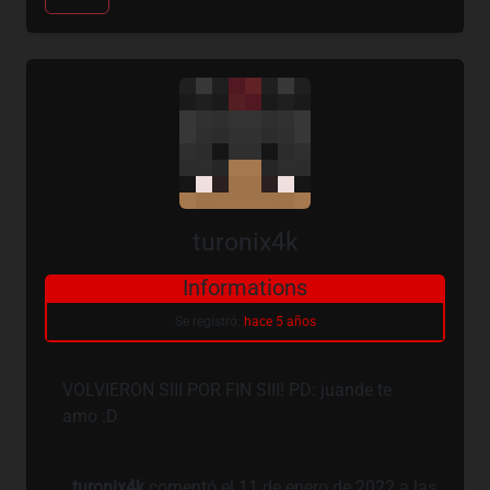
turonix4k
Informations
Se registró:
hace 5 años
VOLVIERON SIII POR FIN SIII! PD: juande te
amo :D
turonix4k
comentó el 11 de enero de 2022 a las