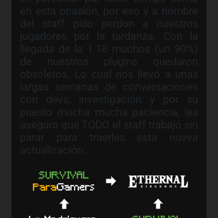
en esta ocasión, por eso y a nombre
del staff pido perdon a nuestros
jugadores por la tardanza. Con la
llegada de la 1.18 muchos (un 90%)
de nuestros plugins quedaron
obsoletos. Lo cual nos llevó a unas
largas semanas de conversaciones
con devs, investigación y por su
puesto mucha mucha paciencia, les
aseguro que TODO el staff trabajó sin
parar para traerles esta nueva
actualización...