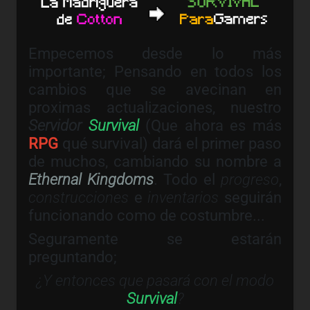
Empecemos desde lo más
importante; Pensando en todos los
cambios que se avecinan en
proximas actualizaciones, nuestro
Servidor
Survival
(Que ahora es más
RPG
qué survival) dará el primer paso
de muchos, cambiando su nombre a
Ethernal Kingdoms
. Todo el
progreso
,
construcciones
e
inventarios
seguirán
funcionando como de costumbre...
Seguramente se estarán
preguntando;
¿Y entonces que pasará con el modo
Survival
?