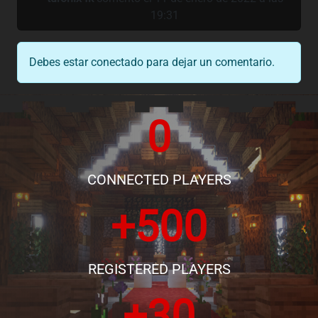
19:31
Debes estar conectado para dejar un comentario.
0
CONNECTED PLAYERS
+500
REGISTERED PLAYERS
+30