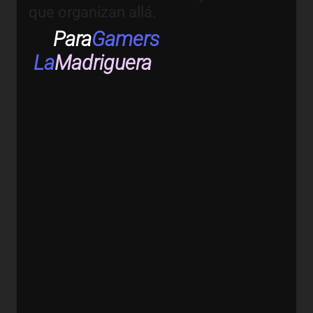
que organizan allá.
Para
Gamers
La
Madriguera